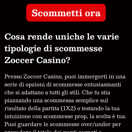
Scommetti ora
Cosa rende uniche le varie
tipologie di scommesse
Zoccer Casino?
Presso Zoccer Casino, puoi immergerti in una
serie di opzioni di scommesse entusiasmanti
che si adattano a tutti gli stili. Che tu stia
piazzando una scommessa semplice sul
risultato della partita (1X2) o testando la tua
intuizione con scommesse prop, la scelta è tua.
Puoi guardare le scommesse over/under per
prevedere il totale dei punti segnati o