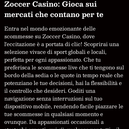
Zoccer Casino: Gioca sui
mercati che contano per te
Entra nel mondo emozionante delle
scommesse su Zoccer Casino, dove
l'eccitazione è a portata di clic! Scoprirai una
selezione vivace di sport globali e locali,
perfetta per ogni appassionato. Che tu
preferisca le scommesse live che ti tengono sul
bordo della sedia o le quote in tempo reale che
potenziano le tue decisioni, hai la flessibilità e
il controllo che desideri. Goditi una
navigazione senza interruzioni sul tuo
dispositivo mobile, rendendo facile piazzare le
tue scommesse in qualsiasi momento e
ovunque. Da appassionati occasionali a