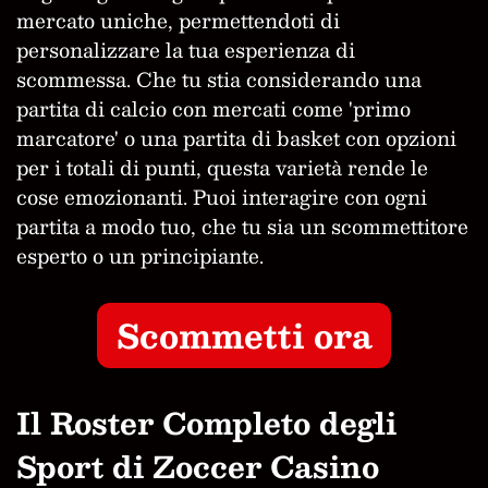
mercato uniche, permettendoti di
personalizzare la tua esperienza di
scommessa. Che tu stia considerando una
partita di calcio con mercati come 'primo
marcatore' o una partita di basket con opzioni
per i totali di punti, questa varietà rende le
cose emozionanti. Puoi interagire con ogni
partita a modo tuo, che tu sia un scommettitore
esperto o un principiante.
Scommetti ora
Il Roster Completo degli
Sport di Zoccer Casino