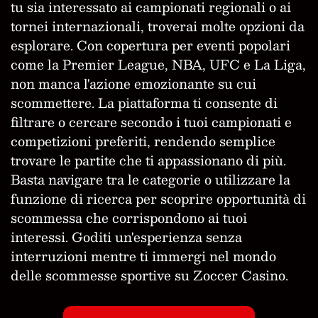
tu sia interessato ai campionati regionali o ai
tornei internazionali, troverai molte opzioni da
esplorare. Con copertura per eventi popolari
come la Premier League, NBA, UFC e La Liga,
non manca l'azione emozionante su cui
scommettere. La piattaforma ti consente di
filtrare o cercare secondo i tuoi campionati e
competizioni preferiti, rendendo semplice
trovare le partite che ti appassionano di più.
Basta navigare tra le categorie o utilizzare la
funzione di ricerca per scoprire opportunità di
scommessa che corrispondono ai tuoi
interessi. Goditi un'esperienza senza
interruzioni mentre ti immergi nel mondo
delle scommesse sportive su Zoccer Casino.