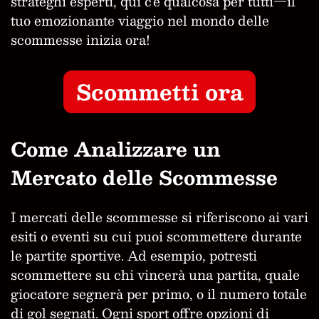
strateghi esperti, qui c'è qualcosa per tutti—il
tuo emozionante viaggio nel mondo delle
scommesse inizia ora!
Scommetti ora
Come Analizzare un
Mercato delle Scommesse
I mercati delle scommesse si riferiscono ai vari
esiti o eventi su cui puoi scommettere durante
le partite sportive. Ad esempio, potresti
scommettere su chi vincerà una partita, quale
giocatore segnerà per primo, o il numero totale
di gol segnati. Ogni sport offre opzioni di