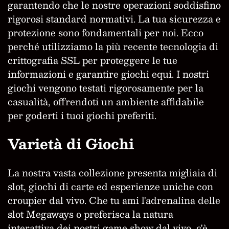
garantendo che le nostre operazioni soddisfino
rigorosi standard normativi. La tua sicurezza e
protezione sono fondamentali per noi. Ecco
perché utilizziamo la più recente tecnologia di
crittografia SSL per proteggere le tue
informazioni e garantire giochi equi. I nostri
giochi vengono testati rigorosamente per la
casualità, offrendoti un ambiente affidabile
per goderti i tuoi giochi preferiti.
Varietà di Giochi
La nostra vasta collezione presenta migliaia di
slot, giochi di carte ed esperienze uniche con
croupier dal vivo. Che tu ami l'adrenalina delle
slot Megaways o preferisca la natura
interattiva dei nostri game show dal vivo, c'è