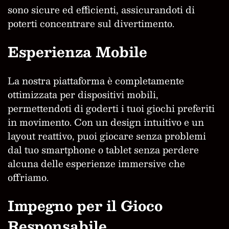
sono sicure ed efficienti, assicurandoti di
poterti concentrare sul divertimento.
Esperienza Mobile
La nostra piattaforma è completamente
ottimizzata per dispositivi mobili,
permettendoti di goderti i tuoi giochi preferiti
in movimento. Con un design intuitivo e un
layout reattivo, puoi giocare senza problemi
dal tuo smartphone o tablet senza perdere
alcuna delle esperienze immersive che
offriamo.
Impegno per il Gioco
Responsabile