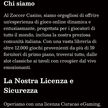
Chi siamo
Al Zoccer Casino, siamo orgogliosi di offrire
un'esperienza di gioco online dinamica e
entusiasmante, progettata per i giocatori di
tutto il mondo, inclusa la nostra preziosa
comunità italiana. Con una vasta libreria di
oltre 12.000 giochi provenienti da più di 59
fornitori di primo piano, troverai tutto, dalle
slot classiche ai tavoli con croupier dal vivo
emozionanti.
La Nostra Licenza e
Sicurezza
Operiamo con una licenza Curacao eGaming,