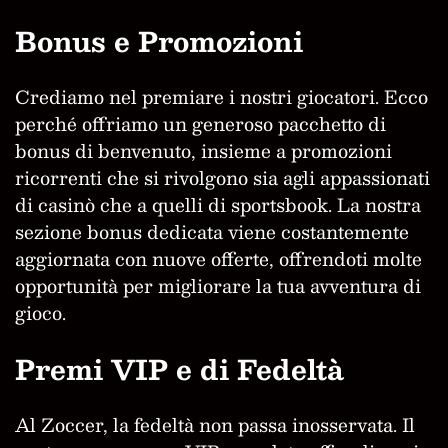
Bonus e Promozioni
Crediamo nel premiare i nostri giocatori. Ecco
perché offriamo un generoso pacchetto di
bonus di benvenuto, insieme a promozioni
ricorrenti che si rivolgono sia agli appassionati
di casinò che a quelli di sportsbook. La nostra
sezione bonus dedicata viene costantemente
aggiornata con nuove offerte, offrendoti molte
opportunità per migliorare la tua avventura di
gioco.
Premi VIP e di Fedeltà
Al Zoccer, la fedeltà non passa inosservata. Il