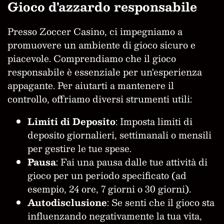
Gioco d'azzardo responsabile
Presso Zoccer Casino, ci impegniamo a
promuovere un ambiente di gioco sicuro e
piacevole. Comprendiamo che il gioco
responsabile è essenziale per un'esperienza
appagante. Per aiutarti a mantenere il
controllo, offriamo diversi strumenti utili:
Limiti di Deposito
: Imposta limiti di
deposito giornalieri, settimanali o mensili
per gestire le tue spese.
Pausa
: Fai una pausa dalle tue attività di
gioco per un periodo specificato (ad
esempio, 24 ore, 7 giorni o 30 giorni).
Autodisclusione
: Se senti che il gioco sta
influenzando negativamente la tua vita,