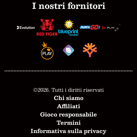
I nostri fornitori
©
2026
. Tutti i diritti riservati
Chi siamo
Affiliati
Gioco responsabile
Termini
Informativa sulla privacy